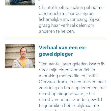
Klacht indienen
Chantal heeft te maken gehad met
emotionele mishandeling en
Over Veilig Thuis
lichamelijk verwaarlozing. Zij wil
graag haar verhaal delen om
Wat is Veilig Thuis
anderen te helpen.
Wat is geweld in
afhankelijkheidsrelaties?
Verhaal van een ex-
Veelgestelde vragen
geweldpleger
Ervaringsverhalen
“Een aantal jaren geleden kwam ik
Folders
door mijn eigen stommiteit in
aanraking met politie en justitie.
Contact
Oorzaak drank, in een roes en heel
verdrietig en boos op iedereen, het
meest op diegene waar je het
meest van houdt. Zonder geweld
te gebruiken heb ik blijkbaar de