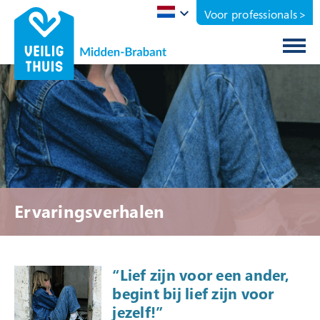
Voor professionals
Home
Ik zoek hulp
Ik ben een jongere
Ik maak me zorgen over iemand
Het gaat thuis niet goed
Ervaringsverhalen
Er is een melding over mij gedaan
Jij & Veilig Thuis
“Lief zijn voor een ander,
Rechten als cliënt
begint bij lief zijn voor
jezelf!”
Vertrouwenspersoon