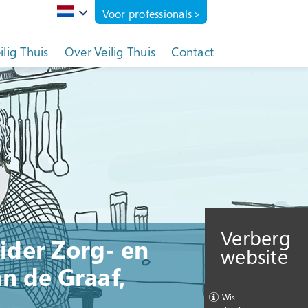
Voor professionals
eilig Thuis
Over Veilig Thuis
Contact
Verberg
ider Zorg- en
website
n de Graaf,
Wis