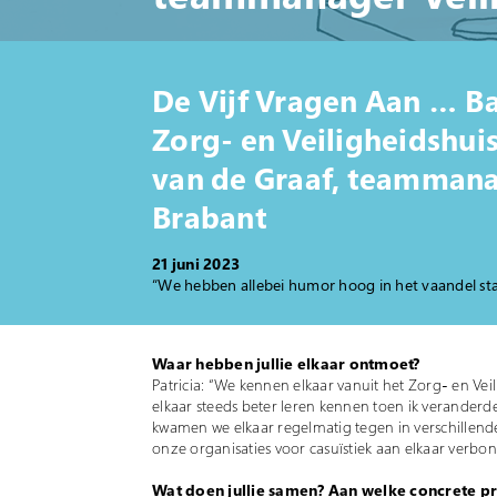
De Vijf Vragen Aan … Ba
Zorg- en Veiligheidshui
van de Graaf, teammana
Brabant
21 juni 2023
“We hebben allebei humor hoog in het vaandel st
Waar hebben jullie elkaar ontmoet?
Patricia: “We kennen elkaar vanuit het Zorg- en Ve
elkaar steeds beter leren kennen toen ik veranderd
kwamen we elkaar regelmatig tegen in verschillen
onze organisaties voor casuïstiek aan elkaar verb
Wat doen jullie samen? Aan welke concrete pr