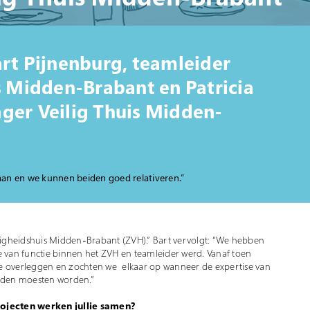
rt Pijnenburg, teamleider
s Midden-Brabant en Patricia
ger Veilig Thuis Midden-
aan en we kunnen beiden goed relativeren.”
iligheidshuis Midden-Brabant (ZVH).” Bart vervolgt: “We hebben
e van functie binnen het ZVH en teamleider werd. Vanaf toen
de overleggen en zochten we elkaar op wanneer de expertise van
onden moesten worden.”
ojecten werken jullie samen?