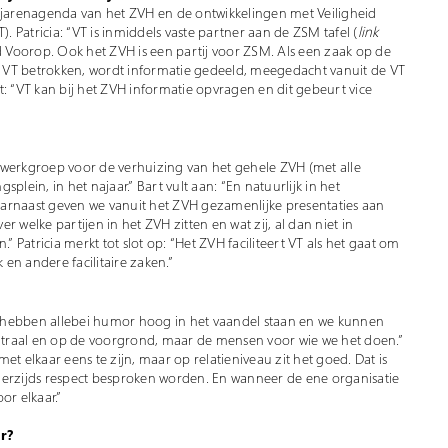
erjarenagenda van het ZVH en de ontwikkelingen met Veiligheid
VT). Patricia: “VT is inmiddels vaste partner aan de ZSM tafel (
link
eid Voorop. Ook het ZVH is een partij voor ZSM. Als een zaak op de
dt VT betrokken, wordt informatie gedeeld, meegedacht vanuit de VT
t: “VT kan bij het ZVH informatie opvragen en dit gebeurt vice
de werkgroep voor de verhuizing van het gehele ZVH (met alle
lein, in het najaar.” Bart vult aan: “En natuurlijk in het
arnaast geven we vanuit het ZVH gezamenlijke presentaties aan
 welke partijen in het ZVH zitten en wat zij, al dan niet in
Patricia merkt tot slot op: “Het ZVH faciliteert VT als het gaat om
 en andere facilitaire zaken.”
We hebben allebei humor hoog in het vaandel staan en we kunnen
entraal en op de voorgrond, maar de mensen voor wie we het doen.”
t elkaar eens te zijn, maar op relatieniveau zit het goed. Dat is
rzijds respect besproken worden. En wanneer de ene organisatie
or elkaar.”
r?