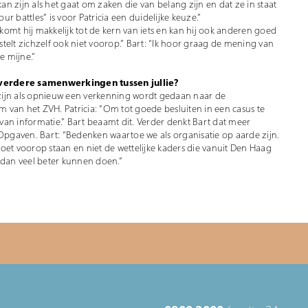
g kan zijn als het gaat om zaken die van belang zijn en dat ze in staat
ur battles” is voor Patricia een duidelijke keuze.”
 komt hij makkelijk tot de kern van iets en kan hij ook anderen goed
 stelt zichzelf ook niet voorop.” Bart: “Ik hoor graag de mening van
e mijne.”
 verdere samenwerkingen tussen jullie?
d zijn als opnieuw een verkenning wordt gedaan naar de
van het ZVH. Patricia: “Om tot goede besluiten in een casus te
an informatie.” Bart beaamt dit. Verder denkt Bart dat meer
pgaven. Bart: “Bedenken waartoe we als organisatie op aarde zijn.
oet voorop staan en niet de wettelijke kaders die vanuit Den Haag
 dan veel beter kunnen doen.”