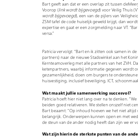
Bart geeft aan dat er een overlap zit tussen deMe
Voorop (
link wordt bijgevoegd
) voor Veilig Thuis (
wordt bijgevoegd
), een van de pijlers van Veiligh
ZSM tafel de code huiselijk geweld krijgt, dan wor
expertise en gaat er een zorgmelding naar VT. “Bar
versa.”
Patricia vervolgt: “Bart en ik zitten ook samen in 
partners) naar de nieuwe Stadswinkel aan het Koningsp
Kernteamoverleg met alle partners van het ZVH. Da
ketenpartners, waarbij informatie gegeven wordt over
gezamenlijkheid, doen om burgers te ondersteunen.” 
huisvestiging, inclusief beveiliging, ICT, schoonmaak
Wat maakt jullie samenwerking succesvol?
Patricia hoeft hier niet lang over na te denken. “
beiden goed relativeren. We stellen onszelf niet c
Bart beaamt: “Op inhoud hoeven we het niet altijd me
belangrijk. Onderwerpen kunnen open en met wede
de steun van de ander nodig heeft dan zijn we er vo
Wat zijn hierin de sterkste punten van de ande