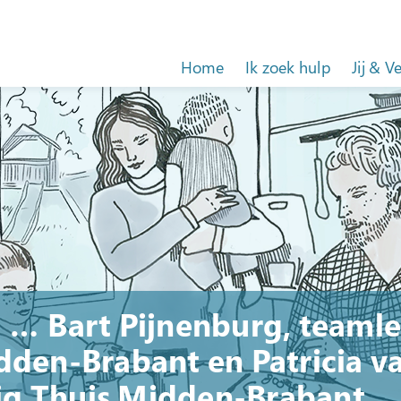
Home
Ik zoek hulp
Jij & V
 … Bart Pijnenburg, teamle
dden-Brabant en Patricia va
ig Thuis Midden-Brabant