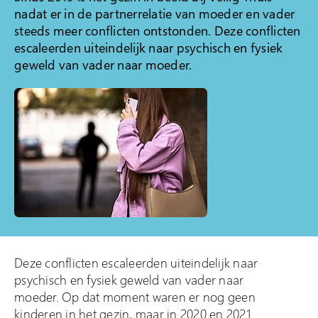
nadat er in de partnerrelatie van moeder en vader
Klacht indienen
steeds meer conflicten ontstonden. Deze conflicten
escaleerden uiteindelijk naar psychisch en fysiek
Over Veilig Thuis
geweld van vader naar moeder.
Wat is Veilig Thuis
Wat is geweld in
afhankelijkheidsrelaties?
Veelgestelde vragen
Ervaringsverhalen
Folders
Contact
Deze conflicten escaleerden uiteindelijk naar
psychisch en fysiek geweld van vader naar
moeder. Op dat moment waren er nog geen
kinderen in het gezin, maar in 2020 en 2021