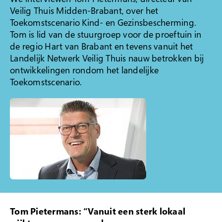
Veilig Thuis Midden-Brabant, over het
Klacht indienen
Toekomstscenario Kind- en Gezinsbescherming.
Tom is lid van de stuurgroep voor de proeftuin in
Over Veilig Thuis
de regio Hart van Brabant en tevens vanuit het
Wat is Veilig Thuis
Landelijk Netwerk Veilig Thuis nauw betrokken bij
ontwikkelingen rondom het landelijke
Wat is geweld in
Toekomstscenario.
afhankelijkheidsrelaties?
Veelgestelde vragen
Ervaringsverhalen
Folders
Contact
Tom Pietermans: “Vanuit een sterk lokaal