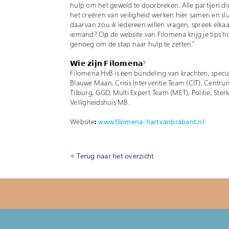
hulp om het geweld te doorbreken. Alle partijen di
het creëren van veiligheid werken hier samen en slu
daarvan zou ik iedereen willen vragen, spreek elka
iemand? Op de website van Filomena krijg je tips ho
genoeg om de stap naar hulp te zetten.”
𝗪𝗶𝗲 𝘇𝗶𝗷𝗻 𝗙𝗶𝗹𝗼𝗺𝗲𝗻𝗮?
Filomena HvB is een bundeling van krachten, specia
Blauwe Maan, Crisis Interventie Team (CIT), Centr
Tilburg, GGD, Multi Expert Team (MET), Politie, Ste
Veiligheidshuis MB.
Website
:
www.filomena-hartvanbrabant.nl
Terug naar het overzicht