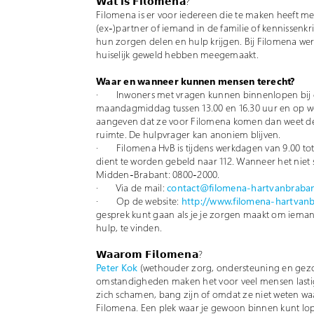
𝗪𝗮𝘁 𝗶𝘀 𝗙𝗶𝗹𝗼𝗺𝗲𝗻𝗮?
Filomena is er voor iedereen die te maken heeft me
(ex-)partner of iemand in de familie of kennissen
hun zorgen delen en hulp krijgen. Bij Filomena we
huiselijk geweld hebben meegemaakt.
Waar en wanneer kunnen mensen terecht?
· Inwoners met vragen kunnen binnenlopen bij de 
maandagmiddag tussen 13.00 en 16.30 uur en op wo
aangeven dat ze voor Filomena komen dan weet de
ruimte. De hulpvrager kan anoniem blijven.
· Filomena HvB is tijdens werkdagen van 9.00 tot 1
dient te worden gebeld naar 112. Wanneer het niet 
Midden-Brabant: 0800-2000.
· Via de mail:
contact@filomena-hartvanbraban
· Op de website:
http://www.filomena-hartvan
gesprek kunt gaan als je je zorgen maakt om ieman
hulp, te vinden.
𝗪𝗮𝗮𝗿𝗼𝗺 𝗙𝗶𝗹𝗼𝗺𝗲𝗻𝗮?
Peter Kok
(wethouder zorg, ondersteuning en gezon
omstandigheden maken het voor veel mensen last
zich schamen, bang zijn of omdat ze niet weten w
Filomena. Een plek waar je gewoon binnen kunt lope