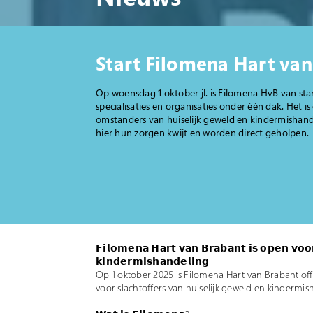
Start Filomena Hart van
Op woensdag 1 oktober jl. is Filomena HvB van sta
specialisaties en organisaties onder één dak. Het 
omstanders van huiselijk geweld en kindermishande
hier hun zorgen kwijt en worden direct geholpen.
𝗙𝗶𝗹𝗼𝗺𝗲𝗻𝗮 𝗛𝗮𝗿𝘁 𝘃𝗮𝗻 𝗕𝗿𝗮𝗯𝗮𝗻𝘁 𝗶𝘀 𝗼𝗽𝗲𝗻 𝘃𝗼𝗼𝗿 
𝗸𝗶𝗻𝗱𝗲𝗿𝗺𝗶𝘀𝗵𝗮𝗻𝗱𝗲𝗹𝗶𝗻𝗴
Op 1 oktober 2025 is Filomena Hart van Brabant of
voor slachtoffers van huiselijk geweld en kindermis