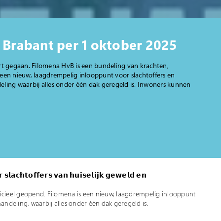
 Brabant per 1 oktober 2025
rt gegaan. Filomena HvB is een bundeling van krachten,
is een nieuw, laagdrempelig inlooppunt voor slachtoffers en
ling waarbij alles onder één dak geregeld is. Inwoners kunnen
𝘀𝗹𝗮𝗰𝗵𝘁𝗼𝗳𝗳𝗲𝗿𝘀 𝘃𝗮𝗻 𝗵𝘂𝗶𝘀𝗲𝗹𝗶𝗷𝗸 𝗴𝗲𝘄𝗲𝗹𝗱 𝗲𝗻
ficieel geopend. Filomena is een nieuw, laagdrempelig inlooppunt
handeling, waarbij alles onder één dak geregeld is.