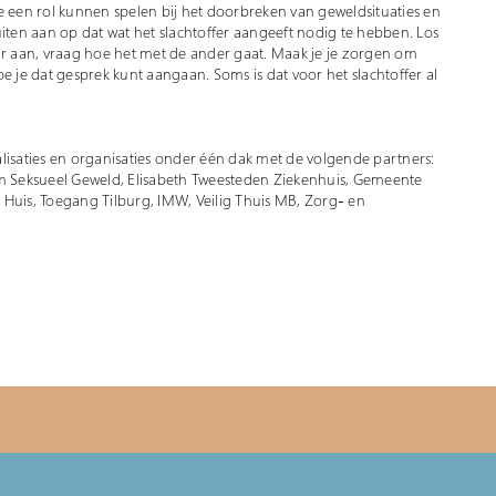
e een rol kunnen spelen bij het doorbreken van geweldsituaties en
iten aan op dat wat het slachtoffer aangeeft nodig te hebben. Los
ar aan, vraag hoe het met de ander gaat. Maak je je zorgen om
e je dat gesprek kunt aangaan. Soms is dat voor het slachtoffer al
lisaties en organisaties onder één dak met de volgende partners:
um Seksueel Geweld, Elisabeth Tweesteden Ziekenhuis, Gemeente
rk Huis, Toegang Tilburg, IMW, Veilig Thuis MB, Zorg- en