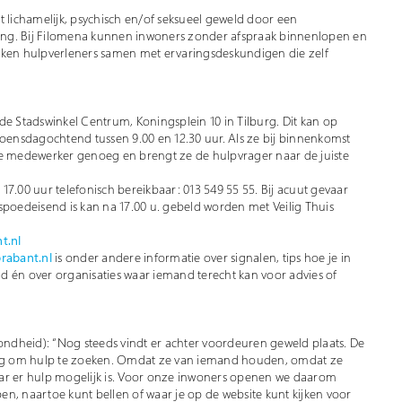
t lichamelijk, psychisch en/of seksueel geweld door een
kring. Bij Filomena kunnen inwoners zonder afspraak binnenlopen en
rken hulpverleners samen met ervaringsdeskundigen die zelf
Stadswinkel Centrum, Koningsplein 10 in Tilburg. Dit kan op
ensdagochtend tussen 9.00 en 12.30 uur. Als ze bij binnenkomst
 medewerker genoeg en brengt ze de hulpvrager naar de juiste
7.00 uur telefonisch bereikbaar: 013 549 55 55. Bij acuut gevaar
spoedeisend is kan na 17.00 u. gebeld worden met Veilig Thuis
t.nl
brabant.nl
is onder andere informatie over signalen, tips hoe je in
d én over organisaties waar iemand terecht kan voor advies of
dheid): “Nog steeds vindt er achter voordeuren geweld plaats. De
ig om hulp te zoeken. Omdat ze van iemand houden, omdat ze
aar er hulp mogelijk is. Voor onze inwoners openen we daarom
n, naartoe kunt bellen of waar je op de website kunt kijken voor