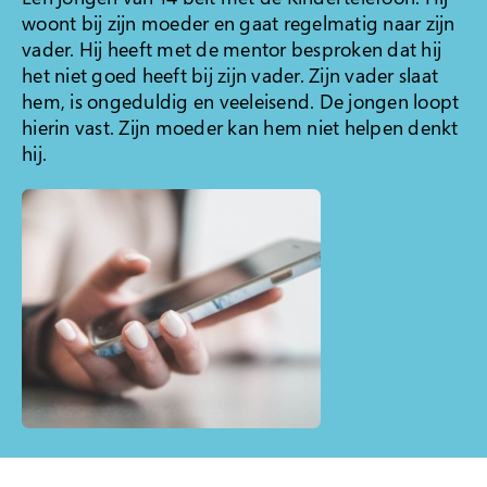
woont bij zijn moeder en gaat regelmatig naar zijn
Klacht indienen
vader. Hij heeft met de mentor besproken dat hij
het niet goed heeft bij zijn vader. Zijn vader slaat
Over Veilig Thuis
hem, is ongeduldig en veeleisend. De jongen loopt
Wat is Veilig Thuis
hierin vast. Zijn moeder kan hem niet helpen denkt
hij.
Wat is geweld in
afhankelijkheidsrelaties?
Veelgestelde vragen
Ervaringsverhalen
Folders
Contact