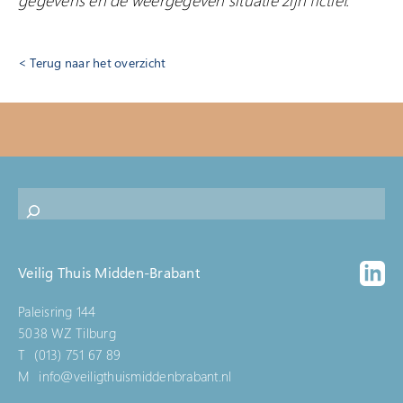
gegevens en de weergegeven situatie zijn fictief.
Terug naar het overzicht
Veilig Thuis Midden-Brabant
Paleisring 144
5038 WZ Tilburg
T
(013) 751 67 89
M
info@veiligthuismiddenbrabant.nl