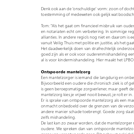
Denk ook aan de ‘onschuldige’ vorm: zoon of doc
toestemming of medeweten ook gelijk wat boodscha
Tom: “Als het gaat om financieel misbruik van oud
en notariaten echt om verbetering. In sommige regi
allianties. In andere regio’s nog niet en daarom is
vanuit Veilig Thuis met politie en justitie, als he
Het daadwerkelijk doen van strafrechtelijk onderz
goed zijn als er ook voor ouderenmishandeling ee
al is voor kindermishandeling. Hier maakt het LPBO 
Ontspoorde mantelzorg
Een mantelzorger is iemand die langdurig en onbe
Bijvoorbeeld een oudere die chronisch ziek is of g
is geen beroepsmatige zorgverlener, maar geeft de
mantelzorg kies je vrijwel nooit bewust, je rolt er in.
Er is sprake van ontspoorde mantelzorg als een m
onmacht onbedoeld over de grenzen van de verzorg
andere manier schade toebrengt. Goede zorg slaat
zelfs mishandeling.
De last kan zo zwaar worden, dat de mantelzorger n
oudere. We spreken dan van ontspoorde mantelzorg