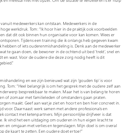
k en meestal niet met opzet. Om de situatie te verbeteren is er hulp
 vanuit medewerkers kan ontstaan. Medewerkers in de
oge werkdruk. Tom: “Ik hoor hier in de praktijk ook voorbeelden
nnen dat dit ook binnen hun organisatie voor kan komen. Wees er
 ontsporen. Tijdens een training die ik onlangs heb gegeven kwam
ijk hebben of iets ouderenmishandeling is. Denk aan de medewerker
at te gaan doen, de bewoner in de ochtend uit bed ‘trekt’, snel en
t en wast. Voor de oudere die deze zorg nodig heeft is dit
gebied.”
enmishandeling en we zijn benieuwd wat zijn ‘gouden tip’ is voor
g. Tom: “Heel belangrijk is om het gesprek met de oudere zelf aan
t onderwerp bespreekbaar te maken. Maar het is van belang te horen
issen of zomaar met familieleden of omstanders gaan praten.
orgen maakt. Geef aan wat je ziet en hoort en ben hier concreet in.
jd voor. Daarnaast: werk samen met andere professionals en
ek contact met ketenpartners. Mijn persoonlijke drijfveer is dat
tie. Ik vind het een uitdaging om ouderen in hun eigen kracht te
even en omgaan met verlies en tegenslagen. Mijn doel is om overal
 de kaart te zetten. Een oudere doet ertoe!”