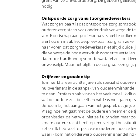
grens van verantwoorde zorg. Dit gebeurt geleidelij
nodig.
Ontspoorde zorg vanuit zorgmedewerkers
Wat zorgen baart is dat ontspoorde zorg soms ook
ouderenzorg staan vaak onder druk vanwege de te h
van. Boodschap aan professionals is niet te ontke
alert op en maak het bespreekbaar. Zorg kan zeker
naar voren dat zorgmedewerkers niet altijd duidel
die vanwege de hoge werkdruk zonder te vertellen w
daardoor hardhandig voor de wastafel zet, ontkleed
onwenselijk. Maar het blijft in de zorg wel een grijs 
Drijfveer en gouden tip
Tom werkt al een achttal jaren als specialist ouder
hulpverleners in de aanpak van ouderenmishandelin
te gaan. Professionals vinden het vaak moeilijk di
wat de oudere zelf beleeft en wil. Dus niet gaan g
Benoem bij het aangaan van het gesprek dat je je z
Vraag hoe het gaat met de oudere en neem er de ti
organisaties, ga het wiel niet zelf uitvinden maar zo
iedere oudere recht heeft op een veilige thuissitua
zetten. Ik heb veel respect voor ouderen, hoe ze l
waar ik kom het onderwerp ouderenmishandeling op