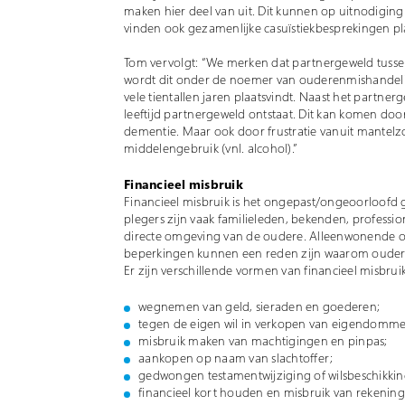
maken hier deel van uit. Dit kunnen op uitnodiging
vinden ook gezamenlijke casuïstiekbesprekingen pla
Tom vervolgt: “We merken dat partnergeweld tusse
wordt dit onder de noemer van ouderenmishandelin
vele tientallen jaren plaatsvindt. Naast het partnerg
leeftijd partnergeweld ontstaat. Dit kan komen doo
dementie. Maar ook door frustratie vanuit mantel
middelengebruik (vnl. alcohol).”
Financieel misbruik
Financieel misbruik is het ongepast/ongeoorloofd 
plegers zijn vaak familieleden, bekenden, profession
directe omgeving van de oudere. Alleenwonende oude
beperkingen kunnen een reden zijn waarom oudere
Er zijn verschillende vormen van financieel misbruik
wegnemen van geld, sieraden en goederen;
tegen de eigen wil in verkopen van eigendomme
misbruik maken van machtigingen en pinpas;
aankopen op naam van slachtoffer;
gedwongen testamentwijziging of wilsbeschikk
financieel kort houden en misbruik van rekening