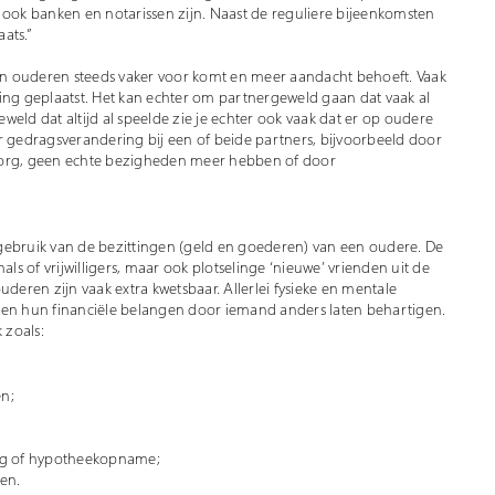
 ook banken en notarissen zijn. Naast de reguliere bijeenkomsten
ats.”
n ouderen steeds vaker voor komt en meer aandacht behoeft. Vaak
g geplaatst. Het kan echter om partnergeweld gaan dat vaak al
eweld dat altijd al speelde zie je echter ook vaak dat er op oudere
r gedragsverandering bij een of beide partners, bijvoorbeeld door
zorg, geen echte bezigheden meer hebben of door
gebruik van de bezittingen (geld en goederen) van een oudere. De
als of vrijwilligers, maar ook plotselinge ‘nieuwe’ vrienden uit de
ren zijn vaak extra kwetsbaar. Allerlei fysieke en mentale
n hun financiële belangen door iemand anders laten behartigen.
 zoals:
n;
ing of hypotheekopname;
en.