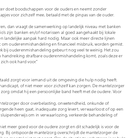
hter doet boodschappen voor de ouders en neemt zonder
pjes voor zichzelf mee, betaald met de pinpas van de ouder.
eren, dan vraagt de samenwerking op landelijk niveau met banken
o’s zijn banken en/of notarissen al goed aangehaakt bij lokale
 een landelijke aanpak hard nodig. Maar ook meer directe lijnen
t gaat om ouderenmishandeling en financieel misbruik, worden gemist.
oek bij ouderenmishandeling gebeurt nog veel te weinig. Het zou
n handreiking strafbare ouderenmishandeling komt, zoals deze er
zich ook hard voor.”
taald zorgt voor iemand uit de omgeving die hulp nodig heeft.
ehandicapt, of niet meer voor zichzelf kan zorgen. De mantelzorger
 zorg omdat hij een persoonlijke band heeft met de oudere. Voor
antelzorger door overbelasting, onwetendheid, onkunde of
ende heen gaat, inadequate zorg levert, verwaarloost of op een
 sluipenderwijs om in verwaarlozing, verkeerde behandeling of
iet meer goed voor de oudere zorgt en dit schadelijk is voor de
. Bij ontspoorde mantelzorg overschrijdt de mantelzorger de