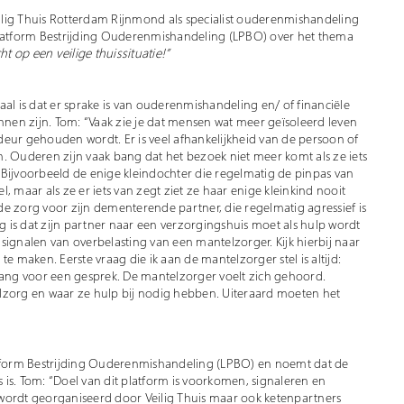
lig Thuis Rotterdam Rijnmond als specialist ouderenmishandeling
Platform Bestrijding Ouderenmishandeling (LPBO) over het thema
t op een veilige thuissituatie!”
al is dat er sprake is van ouderenmishandeling en/ of financiële
nnen zijn. Tom: “Vaak zie je dat mensen wat meer geïsoleerd leven
eur gehouden wordt. Er is veel afhankelijkheid van de persoon of
. Ouderen zijn vaak bang dat het bezoek niet meer komt als ze iets
 Bijvoorbeeld de enige kleindochter die regelmatig de pinpas van
aar als ze er iets van zegt ziet ze haar enige kleinkind nooit
e zorg voor zijn dementerende partner, die regelmatig agressief is
 is dat zijn partner naar een verzorgingshuis moet als hulp wordt
signalen van overbelasting van een mantelzorger. Kijk hierbij naar
e maken. Eerste vraag die ik aan de mantelzorger stel is altijd:
ngang voor een gesprek. De mantelzorger voelt zich gehoord.
lzorg en waar ze hulp bij nodig hebben. Uiteraard moeten het
atform Bestrijding Ouderenmishandeling (LPBO) en noemt dat de
is. Tom: “Doel van dit platform is voorkomen, signaleren en
wordt georganiseerd door Veilig Thuis maar ook ketenpartners