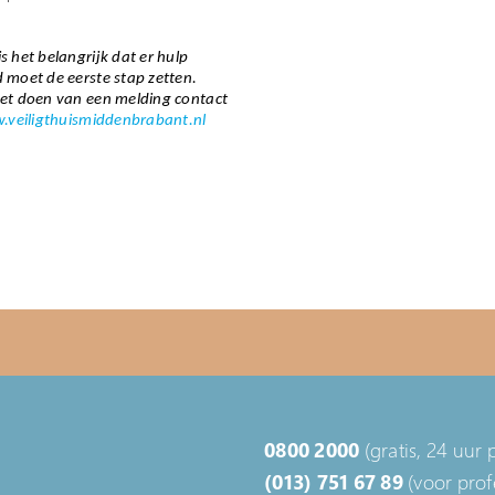
 het belangrijk dat er hulp
 moet de eerste stap zetten.
het doen van een melding contact
veiligthuismiddenbrabant.nl
0800 2000
(gratis, 24 uur 
(013) 751 67 89
(voor prof