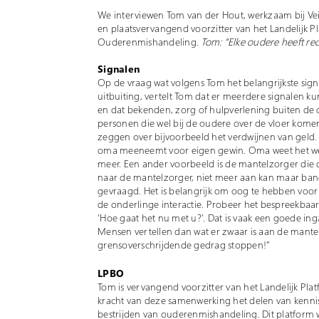
We interviewen Tom van der Hout, werkzaam bij Vei
en plaatsvervangend voorzitter van het Landelijk 
Ouderenmishandeling.
Tom: “Elke oudere heeft rech
Signalen
Op de vraag wat volgens Tom het belangrijkste signa
uitbuiting, vertelt Tom dat er meerdere signalen ku
en dat bekenden, zorg of hulpverlening buiten de d
personen die wel bij de oudere over de vloer komen
zeggen over bijvoorbeeld het verdwijnen van geld.
oma meeneemt voor eigen gewin. Oma weet het wel, m
meer. Een ander voorbeeld is de mantelzorger die d
naar de mantelzorger, niet meer aan kan maar bang
gevraagd. Het is belangrijk om oog te hebben voor 
de onderlinge interactie. Probeer het bespreekbaar t
‘Hoe gaat het nu met u?’. Dat is vaak een goede i
Mensen vertellen dan wat er zwaar is aan de mante
grensoverschrijdende gedrag stoppen!”
LPBO
Tom is vervangend voorzitter van het Landelijk Pl
kracht van deze samenwerking het delen van kennis 
bestrijden van ouderenmishandeling. Dit platform 