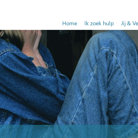
Home
Ik zoek hulp
Jij & V