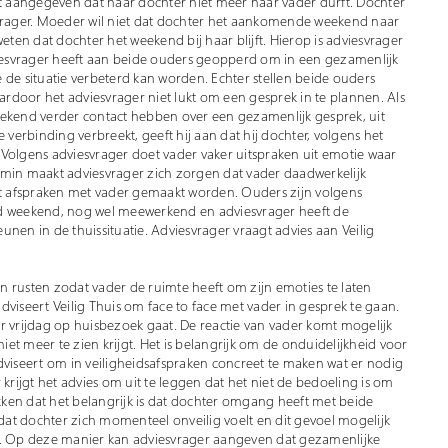
 aangegeven dat haar dochter niet meer naar vader durft. Dochter
svrager. Moeder wil niet dat dochter het aankomende weekend naar
eten dat dochter het weekend bij haar blijft. Hierop is adviesvrager
esvrager heeft aan beide ouders geopperd om in een gezamenlijk
 de situatie verbeterd kan worden. Echter stellen beide ouders
rdoor het adviesvrager niet lukt om een gesprek in te plannen. Als
eekend verder contact hebben over een gezamenlijk gesprek, uit
 verbinding verbreekt, geeft hij aan dat hij dochter, volgens het
Volgens adviesvrager doet vader vaker uitspraken uit emotie waar
emin maakt adviesvrager zich zorgen dat vader daadwerkelijk
rst afspraken met vader gemaakt worden. Ouders zijn volgens
nd weekend, nog wel meewerkend en adviesvrager heeft de
nen in de thuissituatie. Adviesvrager vraagt advies aan Veilig
ten rusten zodat vader de ruimte heeft om zijn emoties te laten
viseert Veilig Thuis om face to face met vader in gesprek te gaan.
oor vrijdag op huisbezoek gaat. De reactie van vader komt mogelijk
niet meer te zien krijgt. Het is belangrijk om de onduidelijkheid voor
dviseert om in veiligheidsafspraken concreet te maken wat er nodig
krijgt het advies om uit te leggen dat het niet de bedoeling is om
ken dat het belangrijk is dat dochter omgang heeft met beide
 dat dochter zich momenteel onveilig voelt en dit gevoel mogelijk
t. Op deze manier kan adviesvrager aangeven dat gezamenlijke