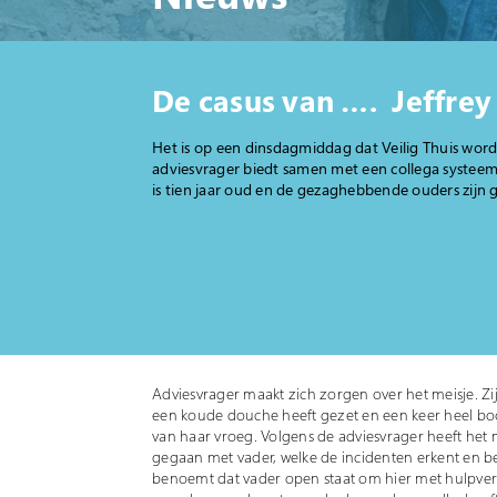
De casus van …. Jeffrey
Het is op een dinsdagmiddag dat Veilig Thuis word
adviesvrager biedt samen met een collega systeem
is tien jaar oud en de gezaghebbende ouders zijn
Adviesvrager maakt zich zorgen over het meisje. Zi
een koude douche heeft gezet en een keer heel boo
van haar vroeg. Volgens de adviesvrager heeft het m
gegaan met vader, welke de incidenten erkent en b
benoemt dat vader open staat om hier met hulpverl