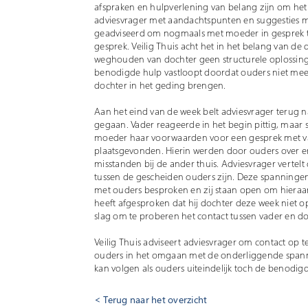
afspraken en hulpverlening van belang zijn om het 
adviesvrager met aandachtspunten en suggesties me
geadviseerd om nogmaals met moeder in gesprek t
gesprek. Veilig Thuis acht het in het belang van de
weghouden van dochter geen structurele oplossing 
benodigde hulp vastloopt doordat ouders niet mee
dochter in het geding brengen.
Aan het eind van de week belt adviesvrager terug na
gegaan. Vader reageerde in het begin pittig, maar s
moeder haar voorwaarden voor een gesprek met vad
plaatsgevonden. Hierin werden door ouders over e
misstanden bij de ander thuis. Adviesvrager vertelt 
tussen de gescheiden ouders zijn. Deze spanningen
met ouders besproken en zij staan open om hieraan 
heeft afgesproken dat hij dochter deze week niet 
slag om te proberen het contact tussen vader en doc
Veilig Thuis adviseert adviesvrager om contact o
ouders in het omgaan met de onderliggende spannin
kan volgen als ouders uiteindelijk toch de benodigd
Terug naar het overzicht