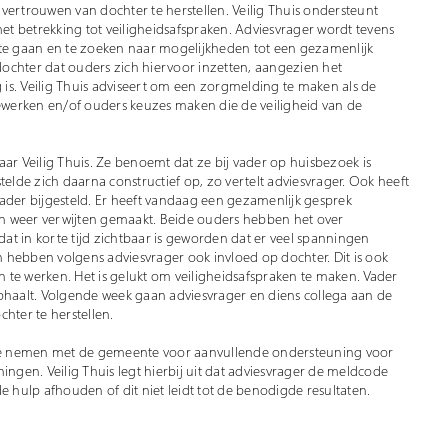
vertrouwen van dochter te herstellen. Veilig Thuis ondersteunt
t betrekking tot veiligheidsafspraken. Adviesvrager wordt tevens
e gaan en te zoeken naar mogelijkheden tot een gezamenlijk
 dochter dat ouders zich hiervoor inzetten, aangezien het
is. Veilig Thuis adviseert om een zorgmelding te maken als de
werken en/of ouders keuzes maken die de veiligheid van de
ar Veilig Thuis. Ze benoemt dat ze bij vader op huisbezoek is
telde zich daarna constructief op, zo vertelt adviesvrager. Ook heeft
er bijgesteld. Er heeft vandaag een gezamenlijk gesprek
n weer verwijten gemaakt. Beide ouders hebben het over
dat in korte tijd zichtbaar is geworden dat er veel spanningen
 hebben volgens adviesvrager ook invloed op dochter. Dit is ook
te werken. Het is gelukt om veiligheidsafspraken te maken. Vader
ophaalt. Volgende week gaan adviesvrager en diens collega aan de
hter te herstellen.
p te nemen met de gemeente voor aanvullende ondersteuning voor
gen. Veilig Thuis legt hierbij uit dat adviesvrager de meldcode
e hulp afhouden of dit niet leidt tot de benodigde resultaten.