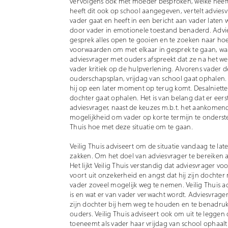
vervolgens ook met moeder besproken, welke heeft
heeft dit ook op school aangegeven, vertelt advie
vader gaat en heeft in een bericht aan vader laten w
door vader in emotionele toestand benaderd. Advi
gesprek alles open te gooien en te zoeken naar hoe
voorwaarden om met elkaar in gesprek te gaan, waa
adviesvrager met ouders afspreekt dat ze na het w
vader kritiek op de hulpverlening. Alvorens vader de
ouderschapsplan, vrijdag van school gaat ophalen. 
hij op een later moment op terug komt. Desalniett
dochter gaat ophalen. Het is van belang dat er ee
adviesvrager, naast de keuzes m.b.t. het aankome
mogelijkheid om vader op korte termijn te ondersteu
Thuis hoe met deze situatie om te gaan.
Veilig Thuis adviseert om de situatie vandaag te la
zakken. Om het doel van adviesvrager te bereiken ad
Het lijkt Veilig Thuis verstandig dat adviesvrager v
voort uit onzekerheid en angst dat hij zijn dochter 
vader zoveel mogelijk weg te nemen. Veilig Thuis a
is en wat er van vader verwacht wordt. Adviesvrager 
zijn dochter bij hem weg te houden en te benadruk
ouders. Veilig Thuis adviseert ook om uit te leggen
toeneemt als vader haar vrijdag van school ophaal