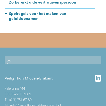
Zo bereikt u de vertrouwenspersoon
Spelregels voor het maken van
geluidopnamen
Veilig Thuis Midden-Brabant
Paleisring 144
5038 WZ Tilburg
T
(013) 751 67 89
M
info@veiligthuismiddenbrabant.nl