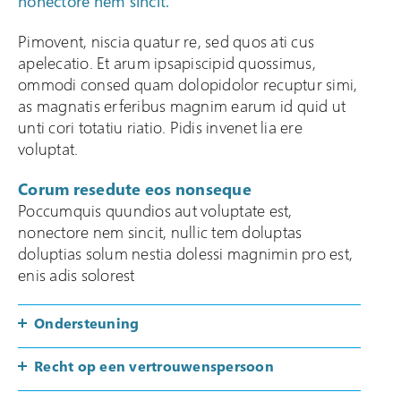
nonectore nem sincit.
Klacht indienen
Pimovent, niscia quatur re, sed quos ati cus
apelecatio. Et arum ipsapiscipid quossimus,
Over Veilig Thuis
ommodi consed quam dolopidolor recuptur simi,
Wat is Veilig Thuis
as magnatis erferibus magnim earum id quid ut
unti cori totatiu riatio. Pidis invenet lia ere
Wat is geweld in
voluptat.
afhankelijkheidsrelaties?
Veelgestelde vragen
Corum resedute eos nonseque
Poccumquis quundios aut voluptate est,
Ervaringsverhalen
nonectore nem sincit, nullic tem doluptas
Folders
doluptias solum nestia dolessi magnimin pro est,
enis adis solorest
Contact
Ondersteuning
Recht op een vertrouwenspersoon