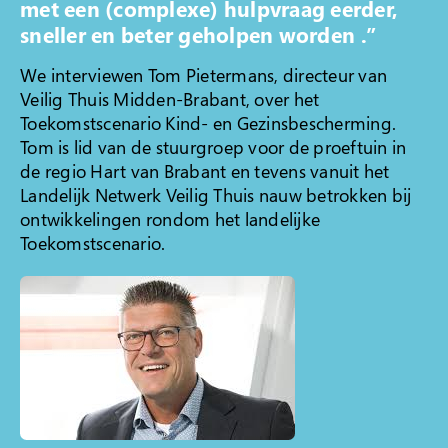
met een (complexe) hulpvraag eerder,
Klacht indienen
sneller en beter geholpen worden .”
We interviewen Tom Pietermans, directeur van
Over Veilig Thuis
Veilig Thuis Midden-Brabant, over het
Wat is Veilig Thuis
Toekomstscenario Kind- en Gezinsbescherming.
Tom is lid van de stuurgroep voor de proeftuin in
Wat is geweld in
de regio Hart van Brabant en tevens vanuit het
afhankelijkheidsrelaties?
Landelijk Netwerk Veilig Thuis nauw betrokken bij
Veelgestelde vragen
ontwikkelingen rondom het landelijke
Ervaringsverhalen
Toekomstscenario.
Folders
Contact