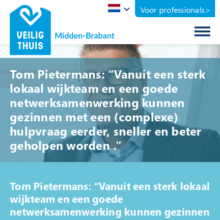
Voor professionals
Home
Tom Pietermans: “Vanuit een sterk
lokaal wijkteam en een goede
Ik zoek hulp
netwerksamenwerking kunnen
Ik ben een jongere
gezinnen met een (complexe)
Ik maak me zorgen over iemand
hulpvraag eerder, sneller en beter
Het gaat thuis niet goed
geholpen worden .”
Er is een melding over mij gedaan
Jij & Veilig Thuis
Tom Pietermans: “Vanuit een sterk lokaal
wijkteam en een goede
Rechten als cliënt
netwerksamenwerking kunnen gezinnen
Vertrouwenspersoon