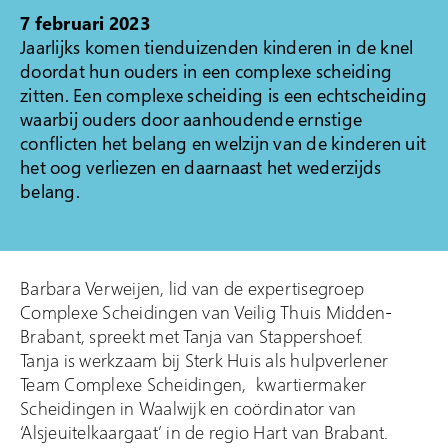
7 februari 2023
Klacht indienen
Jaarlijks komen tienduizenden kinderen in de knel
doordat hun ouders in een complexe scheiding
Over Veilig Thuis
zitten. Een complexe scheiding is een echtscheiding
Wat is Veilig Thuis
waarbij ouders door aanhoudende ernstige
conflicten het belang en welzijn van de kinderen uit
Wat is geweld in
het oog verliezen en daarnaast het wederzijds
afhankelijkheidsrelaties?
belang.
Veelgestelde vragen
Ervaringsverhalen
Folders
Barbara Verweijen, lid van de expertisegroep
Complexe Scheidingen van Veilig Thuis Midden-
Contact
Brabant, spreekt met Tanja van Stappershoef.
Tanja is werkzaam bij Sterk Huis als hulpverlener
Team Complexe Scheidingen, kwartiermaker
Scheidingen in Waalwijk en coördinator van
‘Alsjeuitelkaargaat’ in de regio Hart van Brabant.