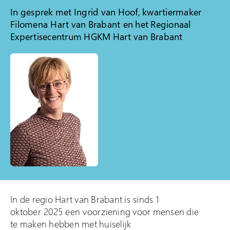
In gesprek met Ingrid van Hoof, kwartiermaker
Klacht indienen
Filomena
Hart van Brabant
en het Regionaal
Expertisecentrum HGKM Hart van Brabant
Over Veilig Thuis
Wat is Veilig Thuis
Wat is geweld in
afhankelijkheidsrelaties?
Veelgestelde vragen
Ervaringsverhalen
Folders
Contact
In de regio Hart van Brabant is sinds 1
oktober 2025 een voorziening voor mensen die
te maken hebben met huiselijk